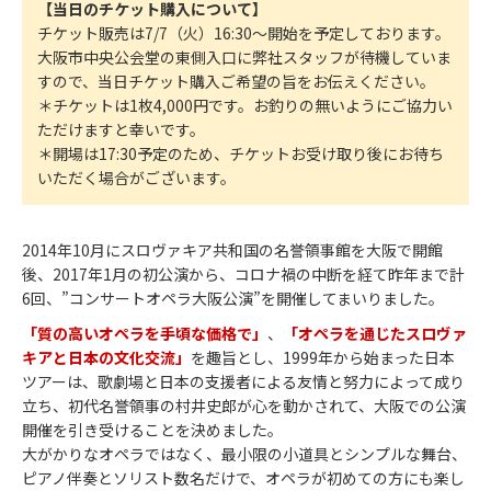
【当日のチケット購入について】
チケット販売は7/7（火）16:30～開始を予定しております。
大阪市中央公会堂の東側入口に弊社スタッフが待機していま
すので、当日チケット購入ご希望の旨をお伝えください。
＊チケットは1枚4,000円です。お釣りの無いようにご協力い
ただけますと幸いです。
＊開場は17:30予定のため、チケットお受け取り後にお待ち
いただく場合がございます。
2014年10月にスロヴァキア共和国の名誉領事館を大阪で開館
後、2017年1月の初公演から、コロナ禍の中断を経て昨年まで計
6回、”コンサートオペラ大阪公演”を開催してまいりました。
「質の高いオペラを手頃な価格で」
、
「オペラを通じたスロヴァ
キアと日本の文化交流」
を趣旨とし、1999年から始まった日本
ツアーは、歌劇場と日本の支援者による友情と努力によって成り
立ち、初代名誉領事の村井史郎が心を動かされて、大阪での公演
開催を引き受けることを決めました。
大がかりなオペラではなく、最小限の小道具とシンプルな舞台、
ピアノ伴奏とソリスト数名だけで、オペラが初めての方にも楽し