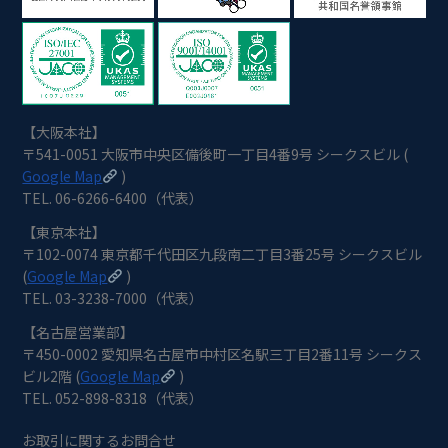
【大阪本社】
〒541-0051 大阪市中央区備後町一丁目4番9号 シークスビル (
Google Map
)
TEL. 06-6266-6400（代表）
【東京本社】
〒102-0074 東京都千代田区九段南二丁目3番25号 シークスビル
(
Google Map
)
TEL. 03-3238-7000（代表）
【名古屋営業部】
〒450-0002 愛知県名古屋市中村区名駅三丁目2番11号 シークス
ビル2階 (
Google Map
)
TEL. 052-898-8318（代表）
お取引に関するお問合せ