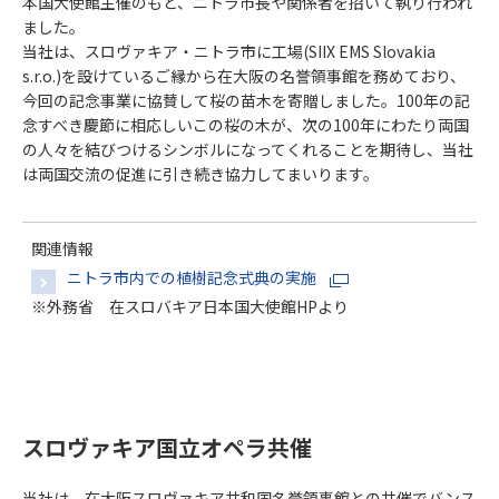
本国大使館主催のもと、ニトラ市長や関係者を招いて執り行われ
ました。
当社は、スロヴァキア・ニトラ市に工場(SIIX EMS Slovakia
s.r.o.)を設けているご縁から在大阪の名誉領事館を務めており、
今回の記念事業に協賛して桜の苗木を寄贈しました。100年の記
念すべき慶節に相応しいこの桜の木が、次の100年にわたり両国
の人々を結びつけるシンボルになってくれることを期待し、当社
は両国交流の促進に引き続き協力してまいります。
関連情報
ニトラ市内での植樹記念式典の実施
※外務省 在スロバキア日本国大使館HPより
スロヴァキア国立オペラ共催
当社は、在大阪スロヴァキア共和国名誉領事館との共催でバンス