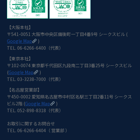
【大阪本社】
〒541-0051 大阪市中央区備後町一丁目4番9号 シークスビル (
Google Map
)
TEL. 06-6266-6400（代表）
【東京本社】
〒102-0074 東京都千代田区九段南二丁目3番25号 シークスビル
(
Google Map
)
TEL. 03-3238-7000（代表）
【名古屋営業部】
〒450-0002 愛知県名古屋市中村区名駅三丁目2番11号 シークス
ビル2階 (
Google Map
)
TEL. 052-898-8318（代表）
お取引に関するお問合せ
TEL. 06-6266-6404（ 営業部 ）