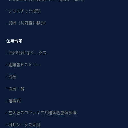
プラスチック成形
JDM（共同設計製造）
企業情報
3分で分かるシークス
創業者ヒストリー
沿革
役員一覧
組織図
在大阪スロヴァキア共和国名誉領事館
村井シークス財団