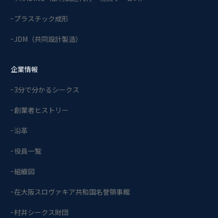
プラスチック成形
JDM（共同設計製造）
企業情報
3分で分かるシークス
創業者ヒストリー
沿革
役員一覧
組織図
在大阪スロヴァキア共和国名誉領事館
村井シークス財団