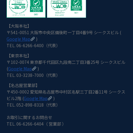
【大阪本社】
〒541-0051 大阪市中央区備後町一丁目4番9号 シークスビル (
Google Map
)
TEL. 06-6266-6400（代表）
【東京本社】
〒102-0074 東京都千代田区九段南二丁目3番25号 シークスビル
(
Google Map
)
TEL. 03-3238-7000（代表）
【名古屋営業部】
〒450-0002 愛知県名古屋市中村区名駅三丁目2番11号 シークス
ビル2階 (
Google Map
)
TEL. 052-898-8318（代表）
お取引に関するお問合せ
TEL. 06-6266-6404（ 営業部 ）