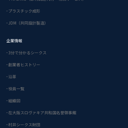
プラスチック成形
JDM（共同設計製造）
企業情報
3分で分かるシークス
創業者ヒストリー
沿革
役員一覧
組織図
在大阪スロヴァキア共和国名誉領事館
村井シークス財団