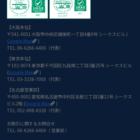
【大阪本社】
〒541-0051 大阪市中央区備後町一丁目4番9号 シークスビル (
Google Map
)
TEL. 06-6266-6400（代表）
【東京本社】
〒102-0074 東京都千代田区九段南二丁目3番25号 シークスビル
(
Google Map
)
TEL. 03-3238-7000（代表）
【名古屋営業部】
〒450-0002 愛知県名古屋市中村区名駅三丁目2番11号 シークス
ビル2階 (
Google Map
)
TEL. 052-898-8318（代表）
お取引に関するお問合せ
TEL. 06-6266-6404（ 営業部 ）